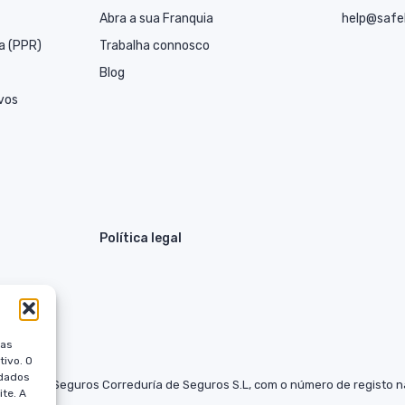
Abra a sua Franquia
help@safe
a (PPR)
Trabalha connosco
Blog
vos
Política legal
ias
ivo. O
 dados
 SafeBrok Seguros Correduría de Seguros S.L, com o número de registo 
te. A