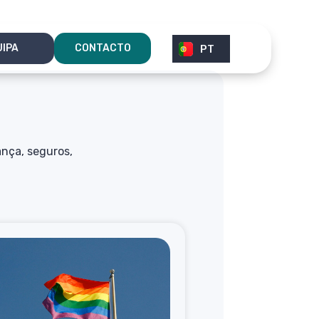
ES
UIPA
CONTACTO
PT
EN
nça, seguros,