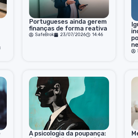
Portugueses ainda gerem
Ig
finanças de forma reativa
o
in
SafeBrok
23/07/2026
14:46
po
n
8
é
A psicologia da poupança:
Me