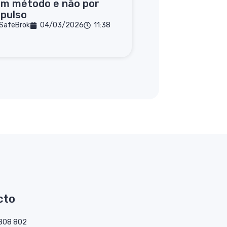
om método e não por
pulso
SafeBrok
04/03/2026
11:38
cto
808 802