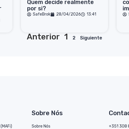
Quem decide realmente
c
r
por si?
im
SafeBrok
28/04/2026
13:41
1
Anterior
1
2
Siguiente
Sobre Nós
Conta
 (MAFi)
Sobre Nós
+351 308 