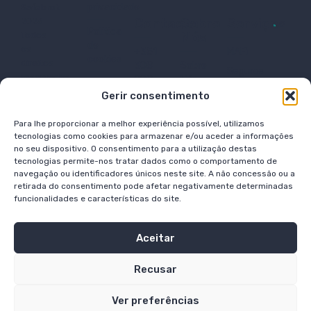
privacidade
Safebrok
Contacto
Sobre
Serviços
2026.
Política
Nós
Todos
de
os
+351
MAFi
cookies
direitos
308
Sobre
Seguros
reservados.
808
Nós
Política
Planos
SafeBrok
802
Gerir consentimento
legal
Abra a
Poupança
Seguros
help@safebrok.com
sua
Reforma
Correduría
Para lhe proporcionar a melhor experiência possível, utilizamos
Franquia
de
tecnologias como cookies para armazenar e/ou aceder a informações
Crédito
Trabalha
Seguros
no seu dispositivo. O consentimento para a utilização destas
Habitação
connosco
S.L, com
tecnologias permite-nos tratar dados como o comportamento de
Investimentos
navegação ou identificadores únicos neste site. A não concessão ou a
o
Blog
Alternativos
retirada do consentimento pode afetar negativamente determinadas
número
funcionalidades e características do site.
de
registo
na
Aceitar
DGSFP
J-3936.
Recusar
Ver preferências