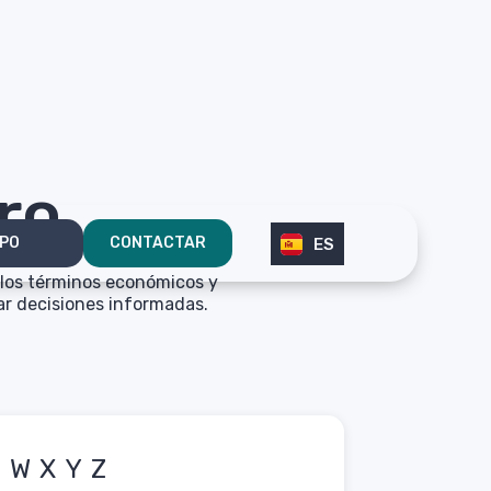
ro
IPO
CONTACTAR
ES
 los términos económicos y
ar decisiones informadas.
V
W
X
Y
Z