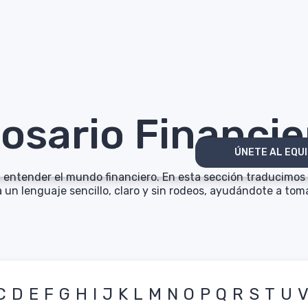
losario Financie
ios
Sobre nosotros
ÚNETE AL EQU
a entender el mundo financiero. En esta sección traducimos
 un lenguaje sencillo, claro y sin rodeos, ayudándote a tom
C
D
E
F
G
H
I
J
K
L
M
N
O
P
Q
R
S
T
U