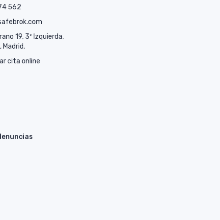
74 562
safebrok.com
rano 19, 3º Izquierda,
 Madrid.
ar cita online
denuncias