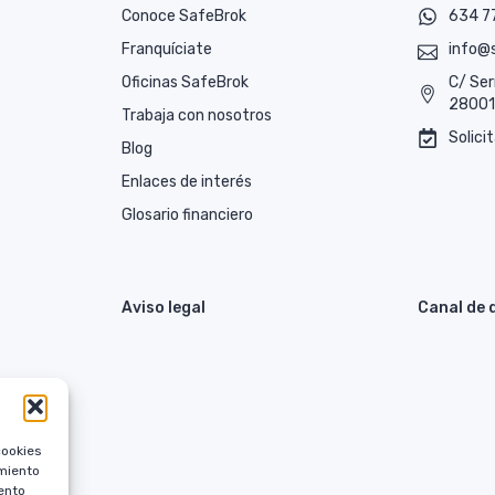
Conoce SafeBrok
634 7
Franquíciate
info@
Oficinas SafeBrok
C/ Ser
28001,
Trabaja con nosotros
Solicit
Blog
Enlaces de interés
Glosario financiero
Aviso legal
Canal de 
cookies
imiento
ento