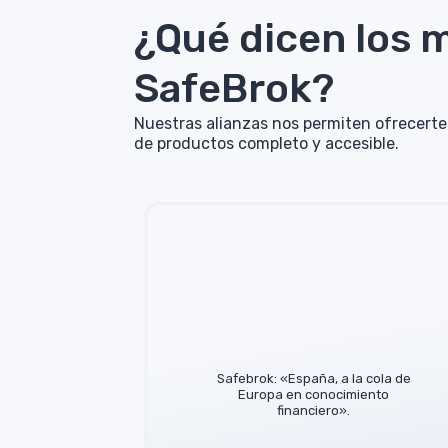
¿Qué dicen los 
SafeBrok?
Nuestras alianzas nos permiten ofrecerte 
de productos completo y accesible.
 a Mario
tor de
Safebrok: «España, a la cola de
 Este
Europa en conocimiento
 en un
financiero».
a la