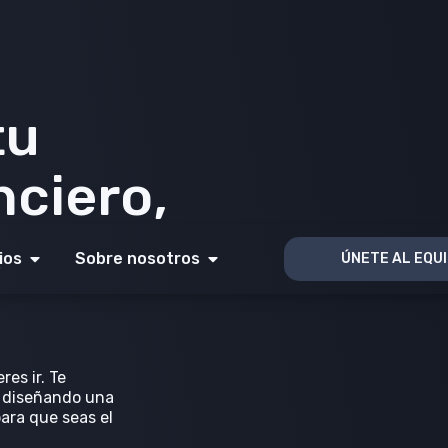
l
ios
Sobre nosotros
ÚNETE AL EQU
trimonio
or
ntes.