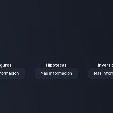
guros
Hipotecas
Inversi
nformación
Más información
Más infor