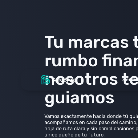
Ahorro y
protección
patrimonia
Servic
Un enfoque global de los activos y el pa
gestionados de manera personalizada p
profesionales acreditados e independie
Solicitar cita