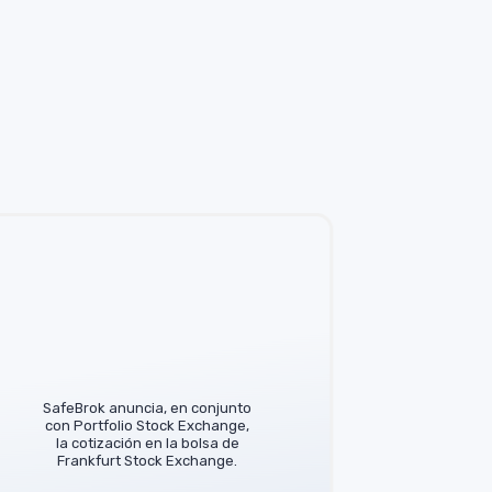
SafeBrok anuncia, en conjunto
Saf
con Portfolio Stock Exchange,
posici
la cotización en la bolsa de
tras
Frankfurt Stock Exchange.
co