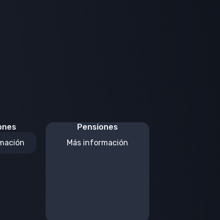
ones
Pensiones
mación
Más información