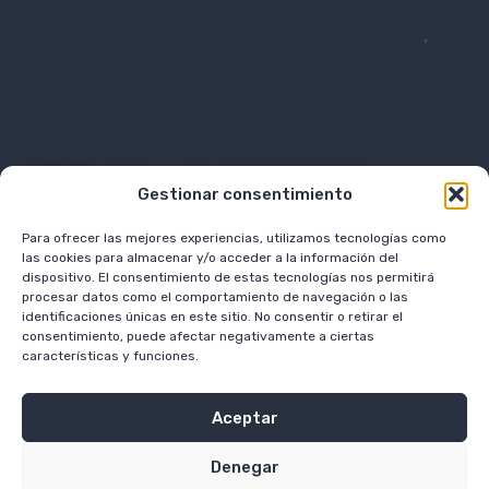
de
Safebrok
privacidad
Contactar
Sobre
Servicios
2026
Es aquel fondo de inversión que, en lugar
nosotros
Todos
de invertir en productos financieros
Aviso
los
634
MAFi
de
directamente, invierte en otros fondos de
derechos
774
Conoce
Seguros
cookies
inversión
reservados.
562
SafeBrok
Hipotecas
SafeBrok
Aviso
info@safebrok.com
Franquíciate
Seguros
Inversiones
legal
C/
Oficinas
Correduría
Fondo de inversión
Gestionar consentimiento
alternativas
Velázquez
SafeBrok
de
Canal de
Planes de
25, 2ºA,
Seguros
denuncias
Para ofrecer las mejores experiencias, utilizamos tecnologías como
Trabaja
pensiones
28001.
S.L
Un fondo de inversión o fondo mutuo es
las cookies para almacenar y/o acceder a la información del
con
Madrid
con
dispositivo. El consentimiento de estas tecnologías nos permitirá
un vehículo de inversión, que aglutina el
nosotros
número
procesar datos como el comportamiento de navegación o las
dinero de varios inversores para invertirlo
Blog
identificaciones únicas en este sitio. No consentir o retirar el
de
de forma conjunta. Es por eso que
consentimiento, puede afectar negativamente a ciertas
registro
Enlaces
características y funciones.
también se conocen como institución de
en
de
la
inversión colectiva (IIC).
interés
DGSFP
Aceptar
Glosario
J-
financiero
3936
Franquicia
Denegar