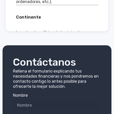
ordenadores, etc.).
Continente
La estructura física de la vivienda
(paredes, techos, suelos, tuberías,
ventanas y elementos fijos de la
construcción).
Contáctanos
Crowdlending
Rellena el formulario explicando tus
necesidades financieras y nos pondremos en
contacto contigo lo antes posible para
El crowdlending es un mecanismo de
ofrecerte la mejor solución.
financiación colectiva por el que pequeños
inversores prestan su dinero a una
Nombre
empresa con el objetivo de recuperar la
inversión en un futuro sumada al pago de
unos intereses.