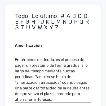
Todo
Lo último
#
A
B
C
D
|
|
E
F
G
H
I
J
K
L
M
N
O
P
Q
R
S
T
U
V
W
X
Y
Z
Amortización
En términos de deuda, es el proceso de
pagar un préstamo de forma gradual a lo
largo del tiempo mediante cuotas
periódicas. También se habla de
"amortización anticipada" cuando pagas
una parte o la totalidad de la deuda antes
de que venza el plazo acordado para
ahorrar en intereses.