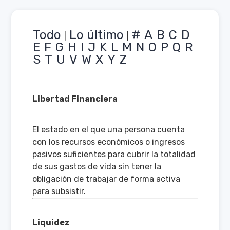
Todo
Lo último
#
A
B
C
D
|
|
E
F
G
H
I
J
K
L
M
N
O
P
Q
R
S
T
U
V
W
X
Y
Z
Libertad Financiera
El estado en el que una persona cuenta
con los recursos económicos o ingresos
pasivos suficientes para cubrir la totalidad
de sus gastos de vida sin tener la
obligación de trabajar de forma activa
para subsistir.
Liquidez