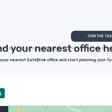
JOIN THE TE
rvices
About us
nd your nearest office h
 your nearest SafeBrok office and start planning your fu