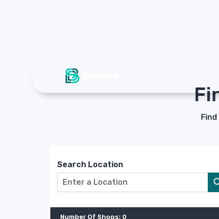
Se
Fi
Find
Search Location
Number Of Shops
:
0