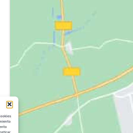
cookies
imiento
ento
retirar