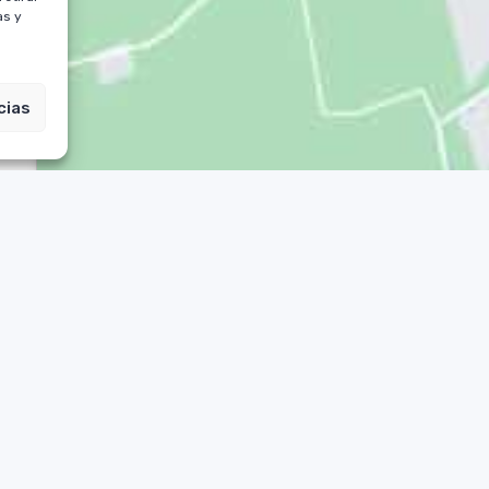
as y
cias